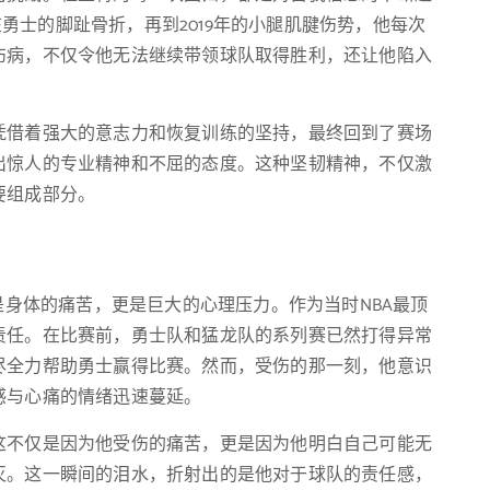
年在勇士的脚趾骨折，再到2019年的小腿肌腱伤势，他每次
伤病，不仅令他无法继续带领球队取得胜利，还让他陷入
凭借着强大的意志力和恢复训练的坚持，最终回到了赛场
出惊人的专业精神和不屈的态度。这种坚韧精神，不仅激
要组成部分。
是身体的痛苦，更是巨大的心理压力。作为当时NBA最顶
责任。在比赛前，勇士队和猛龙队的系列赛已然打得异常
尽全力帮助勇士赢得比赛。然而，受伤的那一刻，他意识
感与心痛的情绪迅速蔓延。
这不仅是因为他受伤的痛苦，更是因为他明白自己可能无
灭。这一瞬间的泪水，折射出的是他对于球队的责任感，