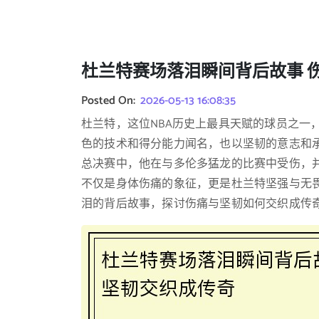
杜兰特赛场落泪瞬间背后故事 
Posted On:
2026-05-13 16:08:35
杜兰特，这位NBA历史上最具天赋的球员之一
色的技术和得分能力闻名，也以坚韧的意志和承
总决赛中，他在与多伦多猛龙的比赛中受伤，
不仅是身体伤痛的象征，更是杜兰特坚强与无
泪的背后故事，探讨伤痛与坚韧如何交织成传