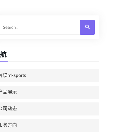
航
解读mksports
产品展示
公司动态
服务方向