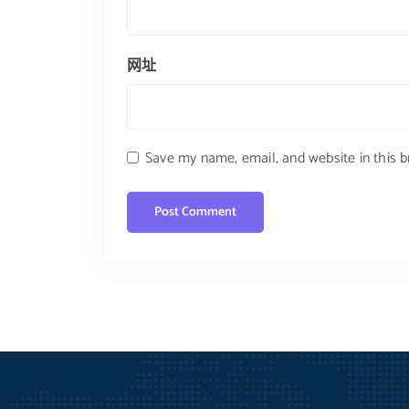
网址
Save my name, email, and website in this 