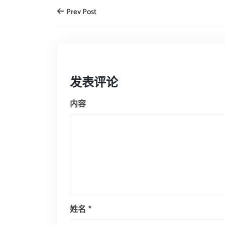
Prev Post
发表评论
内容
姓名
*