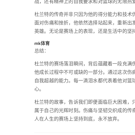
战，还有精神上的自我要求和对篮球的无限热
杜兰特的传奇并非只因为他的得分能力和技术
面对伤痛和挫折，他依然选择站起来，重新出
英雄。无论是赛场上的表现，还是生活中的坚
mk体育
总结：
杜兰特的赛场落泪瞬间，背后蕴藏着一段充满
他成长过程中不可或缺的一部分。通过这次伤
自我超越的能力。每一滴泪水都代表着他对篮
心。
杜兰特的故事，告诉我们即便面临巨大困难，
属于自己的光辉时刻。伤痛与坚韧交织成的传
人在人生的赛场上坚持到底，永不放弃。